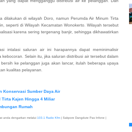
an yang dapat mengganggu distribusi air ke pelanggan. Dan
anya dilakukan di wilayah Doro, namun Perumda Air Minum Tirta
n, seperti di Wilayah Kecamatan Wonokerto. Wilayah tersebut
alisasi karena sering tergenang banjir, sehingga dikhawatirkan
 intalasi saluran air ini harapannya dapat meminimalisir
 kebocoran. Selain itu, jika saluran distribusi air tersebut dalam
ir bersih ke pelanggan juga akan lancar, itulah beberapa upaya
an kualitas pelayanan.
n Konservasi Sumber Daya Air
irta Kajen Hingga 4 Miliar
Sambungan Rumah
at anda dengarkan melalui
103.1 Radio Kfm
| Sakpore Dangdute Pas Infone |