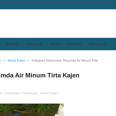
PATROLI
KULINER
RADIO
BUDAYA
MEDIA NET
n
>
Warta Kajen
>
Antisipasi Kebocoran, Perumda Air Minum Tirta
umda Air Minum Tirta Kajen
an
,
Kabupaten Pekalongan
,
Warta Kajen