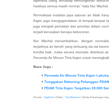
diperiksa ulang terhadap kemungkinan kebocor
hasilnya semua masih normal," kata Nur Wachid.
Normalisasi instalasi pipa saluran air tidak h
Kajen juga mengagendakan di tempat-tempat lai
juga menjadi perhatian dan prioritas dalam norm
terjadi kerusakan berupa kebocoran.
Nur Wachid menambahkan. dengan normalisasi
terjadinya air bersih yang terbuang sia-sia karena
kondisi baik, maka secara otomatis distribusi a
Perumda Air Minum Tirta Kajen untuk meningkatk
Baca Juga :
Perumda Air Minum Tirta Kajen Lakuka
Tunggakan Rekening Pelanggan PDAM T
PDAM Tirta Kajen Targetkan 20.000 
Penulis :
Sigitbram
| Editor :
Tiwi Maharani
| Berita Pekalongan dap