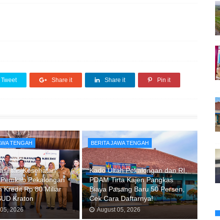
Tweet
Share it
Share it
Pin it
JAWA TENGAH
BERITA JAWA TENGAH
asilitas Kesehatan
Kado Ultah Pekalongan dan RI,
 Pemkab Pekalongan
PDAM Tirta Kajen Pangkas
 Kredit Rp 80 Miliar
Biaya Pasang Baru 50 Persen,
SUD Kraton
Cek Cara Daftarnya!
 05, 2026
August 05, 2026