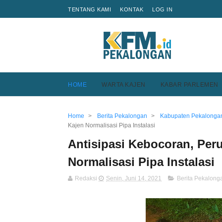
TENTANG KAMI
KONTAK
LOG IN
HOME
WARTA KAJEN
KABAR PARLEMEN
Home
>
Berita Pekalongan
>
Kabupaten Pekalonga
Kajen Normalisasi Pipa Instalasi
Antisipasi Kebocoran, Per
Normalisasi Pipa Instalasi
Redaksi
Senin, Juni 14, 2021
Berita Pekalong