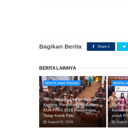
Bagikan Berita
Share it
BERITA LAINNYA
BERITA JAWA TENGAH
BERITA 
Kursi Anggota Dewan Banyak
Genjot F
Kosong, Paripurna Perubahan
Modern,
KUA-PPAS 2026 Pekalongan
Kucurkan
Tetap Ketok Palu
untuk R
August 05, 2026
August