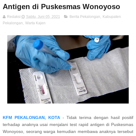
Antigen di Puskesmas Wonoyoso
Redaksi
Sabtu, Juni 05, 2021
Berita Pekalongan
,
Kabupaten
Pekalongan
,
Warta Kajen
KFM PEKALONGAN, KOTA
- Tidak terima dengan hasil positif
terhadap anaknya usai menjalani test rapid antigen di Puskesmas
Wonoyoso, seorang warga kemudian membawa anaknya tersebut