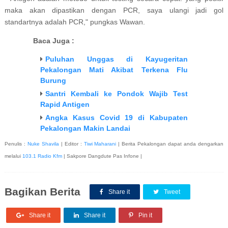
maka akan dipastikan dengan PCR, saya ulangi jadi gol
standartnya adalah PCR," pungkas Wawan.
Baca Juga :
Puluhan Unggas di Kayugeritan
Pekalongan Mati Akibat Terkena Flu
Burung
Santri Kembali ke Pondok Wajib Test
Rapid Antigen
Angka Kasus Covid 19 di Kabupaten
Pekalongan Makin Landai
Penulis :
Nuke Shavila
| Editor :
Tiwi Maharani
| Berita Pekalongan dapat anda dengarkan
melalui
103.1 Radio Kfm
| Sakpore Dangdute Pas Infone |
Bagikan Berita
Share it
Tweet
Share it
Share it
Pin it