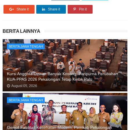
Share it
Share it
Pin it
BERITA LAINNYA
BERITA JAWA TENGAH
Kursi Anggota Dewan Banyak Kosong, Paripurna Perubahan
KUA-PPAS 2026 Pekalongan Tetap Ketok Palu
August 05, 2026
BERITA JAWA TENGAH
Genjot Fasilitas Kesehatan Modern, Pemkab Pekalongan