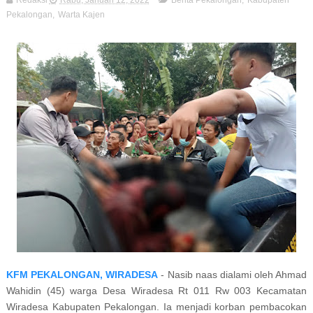
Redaksi
Rabu, Januari 12, 2022
Berita Pekalongan
,
Kabupaten
Pekalongan
,
Warta Kajen
KFM PEKALONGAN, WIRADESA
- Nasib naas dialami oleh Ahmad
Wahidin (45) warga Desa Wiradesa Rt 011 Rw 003 Kecamatan
Wiradesa Kabupaten Pekalongan. Ia menjadi korban pembacokan