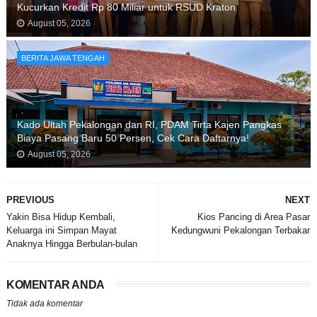
Kucurkan Kredit Rp 80 Miliar untuk RSUD Kraton
August 05, 2026
BERITA JAWA TENGAH
Kado Ultah Pekalongan dan RI, PDAM Tirta Kajen Pangkas
Biaya Pasang Baru 50 Persen, Cek Cara Daftarnya!
August 05, 2026
PREVIOUS
NEXT
Yakin Bisa Hidup Kembali,
Kios Pancing di Area Pasar
Keluarga ini Simpan Mayat
Kedungwuni Pekalongan Terbakar
Anaknya Hingga Berbulan-bulan
KOMENTAR ANDA
Tidak ada komentar