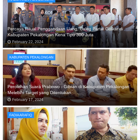
Percaya Ritual Penggandaan Uang, Caleg Partai Golkar di
Kabupaten Pekalongan Kena Tipu 300 Juta
February 22, 2024
KABUPATEN PEKALONGAN
Perolehan Suara Prabowo - Gibran di Kabupaten Pekalongan
Melebihi Target yang Ditentukan
February 17, 2024
FADIA ARAFIQ