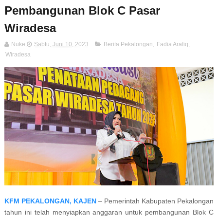
Pembangunan Blok C Pasar
Wiradesa
Nuke
Sabtu, Juni 10, 2023
Berita Pekalongan
,
Fadia Arafiq
,
Wiradesa
KFM PEKALONGAN, KAJEN
– Pemerintah Kabupaten Pekalongan
tahun ini telah menyiapkan anggaran untuk pembangunan Blok C