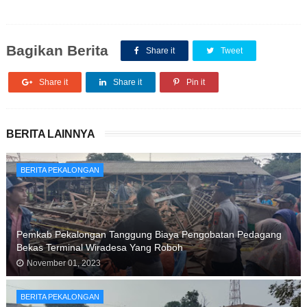
Bagikan Berita
Share it
Tweet
Share it
Share it
Pin it
BERITA LAINNYA
BERITA PEKALONGAN
Pemkab Pekalongan Tanggung Biaya Pengobatan Pedagang
Bekas Terminal Wiradesa Yang Roboh
November 01, 2023
BERITA PEKALONGAN