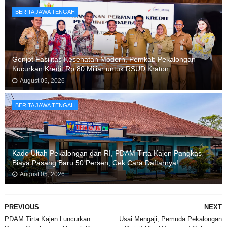
BERITA JAWA TENGAH
Genjot Fasilitas Kesehatan Modern, Pemkab Pekalongan
Kucurkan Kredit Rp 80 Miliar untuk RSUD Kraton
August 05, 2026
BERITA JAWA TENGAH
Kado Ultah Pekalongan dan RI, PDAM Tirta Kajen Pangkas
Biaya Pasang Baru 50 Persen, Cek Cara Daftarnya!
August 05, 2026
PREVIOUS
NEXT
PDAM Tirta Kajen Luncurkan
Usai Mengaji, Pemuda Pekalongan