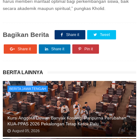
harus memberi manfaat optimal bagi perkembangan siswa, baik
secara akademik maupun spiritual,” pungkas Kholid.
Bagikan Berita
Share it
Tweet
Share it
Share it
Pin it
BERITA LAINNYA
BERITA JAWA TENGAH
Kursi Anggota Dewan Banyak Kosong, Paripurna Perubahan
KUA-PPAS 2026 Pekalongan Tetap Ketok Palu
August 05, 2026