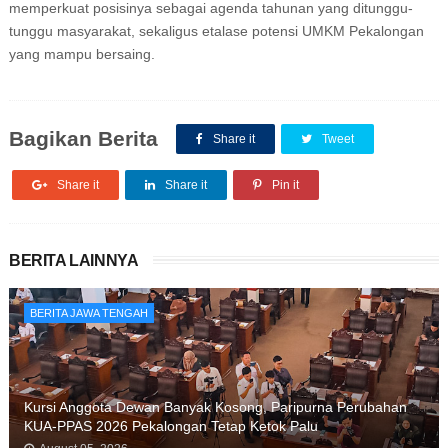
memperkuat posisinya sebagai agenda tahunan yang ditunggu-
tunggu masyarakat, sekaligus etalase potensi UMKM Pekalongan
yang mampu bersaing.
Bagikan Berita
Share it
Tweet
Share it
Share it
Pin it
BERITA LAINNYA
BERITA JAWA TENGAH
Kursi Anggota Dewan Banyak Kosong, Paripurna Perubahan
KUA-PPAS 2026 Pekalongan Tetap Ketok Palu