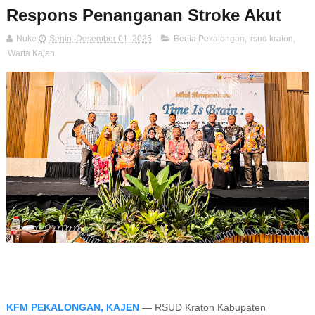
Respons Penanganan Stroke Akut
Nuke
Senin, Desember 01, 2025
Berita Pekalongan
,
rsud kraton
,
Warta Kajen
KFM PEKALONGAN, KAJEN
— RSUD Kraton Kabupaten