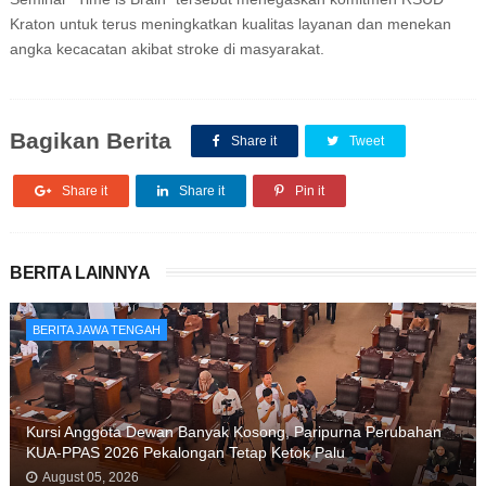
Kraton untuk terus meningkatkan kualitas layanan dan menekan
angka kecacatan akibat stroke di masyarakat.
Bagikan Berita
Share it
Tweet
Share it
Share it
Pin it
BERITA LAINNYA
BERITA JAWA TENGAH
Kursi Anggota Dewan Banyak Kosong, Paripurna Perubahan
KUA-PPAS 2026 Pekalongan Tetap Ketok Palu
August 05, 2026