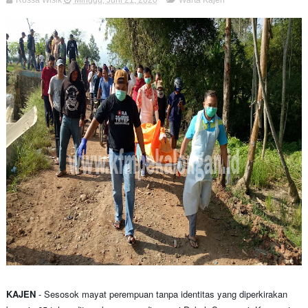
Rossa Wisik
Minggu, Juni 21, 2020
Warta Kajen
KAJEN
- Sesosok mayat perempuan tanpa identitas yang diperkirakan