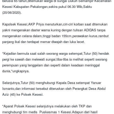
berusia 65 tahun,ditemukan warga di sungai Dukuh Semampir Kecamatan
Kesesi Kabupaten Pekalongan,sekira pukul 06.30 Wib,Sabtu
(20/06/2020).
Kapolsek Kesesi,AKP Priya menuturkan,ciri-ciri korban saat ditemukan
yakni mengenakan daster warna kuning dengan tulisan ADIDAS tanpa
mengenakan celana dalam,tinggi badan 155cm,perawakan kurus,rambut
panjang ikal dan terdapat memar diwajah dan luka lecet.
"Kejadian bermula saat salah seorang warga setempat,Tutur (50) hendak
pergi ke sawah dan melewati sungai,tiba-tiba ia melihat seperti seorang
perempuan yang tenggelam dan seperti dalam keadaan meninggal
dunia,"ungkapnya.
Selanjutnya,Tutur (50) menghubungi Kepala Desa setempat Yanuar
Ismanto,dan informasi tersebut diteruskan oleh Perangkat Desa Abdul
Aziz (45) ke Polsek Kesesi.
"Aparat Polsek Kesesi selanjutnya melakukan oleh TKP dan
menghubungi tim medis Puskesmas 1 Kesesi.Adapun dari hasil