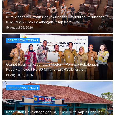
Kursi Anggota Dewan Banyak Kosong, Paripurna Perubahan
KUA-PPAS 2026 Pekalongan Tetap Ketok Palu
August 05, 2026
BERITA JAWA TENGAH
Genjot Fasilitas Kesehatan Modern, Pemkab Pekalongan
Kucurkan Kredit Rp 80 Miliar untuk RSUD Kraton
August 05, 2026
BERITA JAWA TENGAH
Kado Ultah Pekalongan dan RI, PDAM Tirta Kajen Pangkas