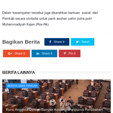
Dalam kesempatan tersebut juga diserahkan bantuan sosial dari
Pemkab secara simbolis untuk panti asuhan yatim putra putri
Muhammadiyah Kajen.(Ros-Nk)
Bagikan Berita
Share it
Tweet
Share it
Share it
Pin it
BERITA LAINNYA
BERITA JAWA TENGAH
Kursi Anggota Dewan Banyak Kosong, Paripurna Perubahan