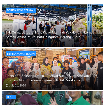
BERITA JAWA TENGAH
Tak Cuma Berburu Trofi, Kicau Mania di Pekalongan Lomba
Sambil Wakaf, Murai Batu 'Kingdom' Borong Juara
July 12, 2026
BERITA JAWA TENGAH
Lebih dari Sekadar Tradisi, Festival Bubur Suro Krapyak 2026
Kini Jadi Motor Ekonomi Syariah Digital Pekalongan
July 11, 2026
DPRD