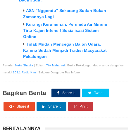
Baca Juga :
ASN "Nggendu" Sekarang Sudah Bukan
Zamannya Lagi
Kurangi Kerumunan, Perumda Air Minum
Tirta Kajen Intensif Sosialisasi Sistem
Online
Tidak Mudah Mencegah Balon Udara,
Karena Sudah Menjadi Tradisi Masyarakat
Pekalongan
Penulis :
Nuke Shavila
| Editor :
Tiwi Maharani
| Berita Pekalongan dapat anda dengarkan
melalui
103.1 Radio Kfm
| Sakpore Dangdute Pas Infone |
Bagikan Berita
Share it
Tweet
Share it
Share it
Pin it
BERITA LAINNYA